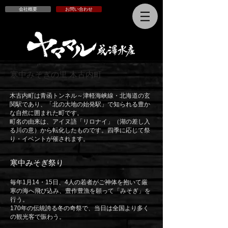
会社概要
お問い合わせ
寒中みそぎの里 木古内町
木古内町は青函トンネル～津軽海峡線・北海道の玄
関駅であり、「北の大地の始発駅」で知られる豊か
な自然に囲まれた町です。
町名の由来は、アイヌ語「リロナイ」（湖の差し入
る川の意）から転化したものです。四季に応じて祭
り・イベントが催されます。
寒中みそぎ祭り
毎年1月14・15日、4人の若者がご神体を抱いて厳
寒の海へ飛び込み、豊作豊漁を願って「みそぎ」を
行う。
170年の伝統誇る冬の奇祭で、当日は全国より多く
の観光客で賑わう。